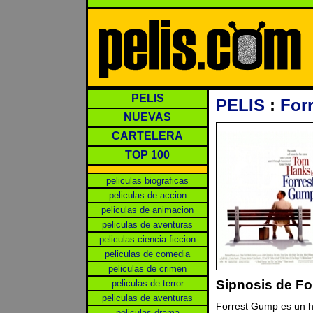
PELIS
PELIS
:
For
NUEVAS
CARTELERA
TOP 100
peliculas biograficas
peliculas de accion
peliculas de animacion
peliculas de aventuras
peliculas ciencia ficcion
peliculas de comedia
peliculas de crimen
Sipnosis de F
peliculas de terror
peliculas de aventuras
Forrest Gump es un h
peliculas drama