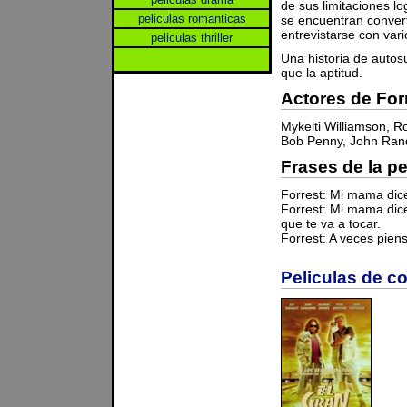
de sus limitaciones l
peliculas romanticas
se encuentran convert
entrevistarse con var
peliculas thriller
Una historia de auto
que la aptitud.
Actores de Fo
Mykelti Williamson, 
Bob Penny, John Ran
Frases de la p
Forrest: Mi mama dice
Forrest: Mi mama dic
que te va a tocar.
Forrest: A veces pien
Peliculas de c