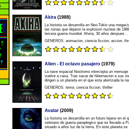
s
Akira
(1988)
La historia se desarrolla en Neo-Tokio una megaci
las ruinas que dejaron la explosion nuclear de 1988
tercera guerra mundial. Ahora, 30 años despues ..
GENEROS: animacion, ciencia ficcion, accion, thril
Alien - El octavo pasajero
(1979)
La nave espacial Nostromo intercepta un mensaj
vuelve a casa. Tras sacar de hibernacion a sus sie
dirigen a un planeta en el que esta aterrizada la na
GENEROS: terror, ciencia ficcion, thriller
Avatar
(2009)
La historia se desarrolla en un futuro lejano en el 
veterano de guerra paraplegico que es llevado a P
situado a años luz de la tierra. En este planeta se 