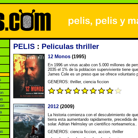
PELIS
:
Peliculas thriller
12 Monos
(1995)
En 1996 un virus acabo con 5.000 millones de per
2035 el 1% de la poblacion superviviente tiene que v
James Cole es un preso que se ofrece voluntario p
s
GENEROS: thriller, ciencia ficcion
n
on
as
ion
2012
(2009)
a
La historia comienza con el descubrimiento de que
n
tierra esta aumentando rapidamente, precedida d
solar. Adrian Helmsley un cientifico norteamerica..
as
GENEROS: ciencia ficcion, accion, thriller