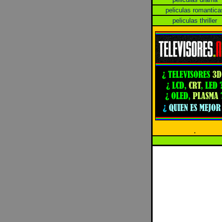
peliculas romantica
peliculas thriller
.