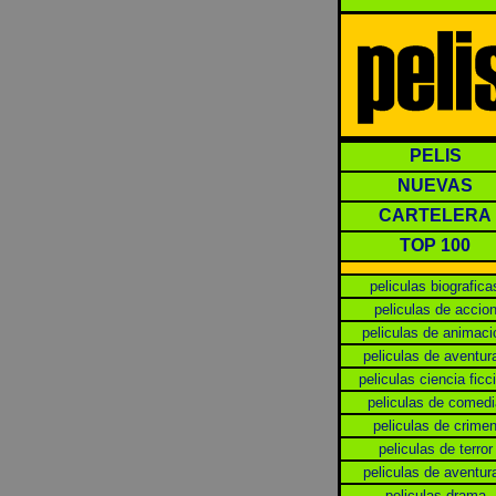
PELIS
NUEVAS
CARTELERA
TOP 100
peliculas biografica
peliculas de accio
peliculas de animaci
peliculas de aventur
peliculas ciencia ficc
peliculas de comedi
peliculas de crime
peliculas de terror
peliculas de aventur
peliculas drama