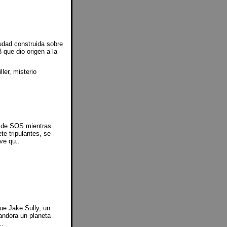
udad construida sobre
 que dio origen a la
ler, misterio
e de SOS mientras
te tripulantes, se
ve qu..
que Jake Sully, un
andora un planeta
..