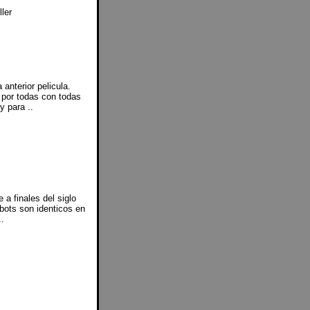
ler
anterior pelicula.
por todas con todas
y para ..
a finales del siglo
bots son identicos en
..