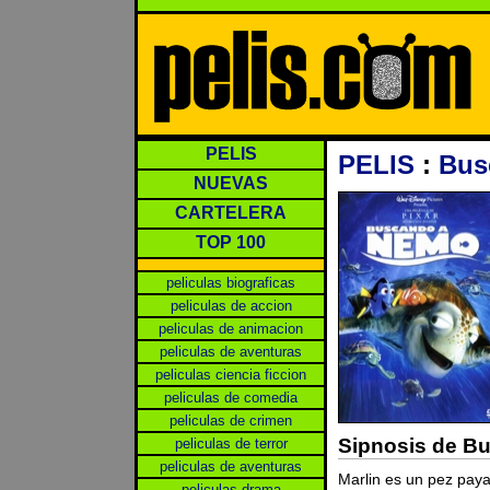
PELIS
PELIS
:
Bus
NUEVAS
CARTELERA
TOP 100
peliculas biograficas
peliculas de accion
peliculas de animacion
peliculas de aventuras
peliculas ciencia ficcion
peliculas de comedia
peliculas de crimen
Sipnosis de B
peliculas de terror
peliculas de aventuras
Marlin es un pez pay
peliculas drama